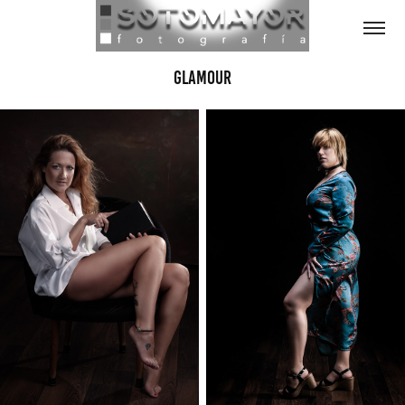
Glamour